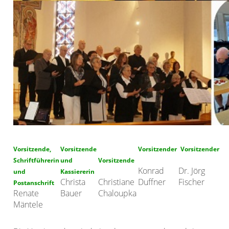
Vorsitzende,
Vorsitzende
Vorsitzender
Vorsitzender
Schriftführerin
und
Vorsitzende
Konrad
Dr. Jörg
und
Kassiererin
Christa
Christiane
Duffner
Fischer
Postanschrift
Renate
Bauer
Chaloupka
Mäntele